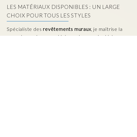
LES MATÉRIAUX DISPONIBLES : UN LARGE
CHOIX POUR TOUS LES STYLES
Spécialiste des
revêtements muraux
, je maîtrise la
pose de nombreux matériaux, chacun adapté à un
usage et une esthétique précis :
Papier peint décoratif classique
— disponible dans
une infinité de motifs, couleurs et textures. Idéal
pour créer une ambiance personnalisée dans
chaque pièce ;
Fibre de verre
— robuste, résistante aux chocs et
à l'humidité, elle se peint facilement et convient
parfaitement aux espaces techniques ou très
fréquentés ;
Voile de rénovation
— couvre les fissures légères
et irrégularités de surface avant peinture, pour un
mur parfaitement lisse et uniforme ;